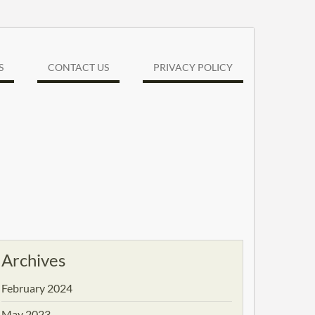
S
CONTACT US
PRIVACY POLICY
Archives
February 2024
May 2023