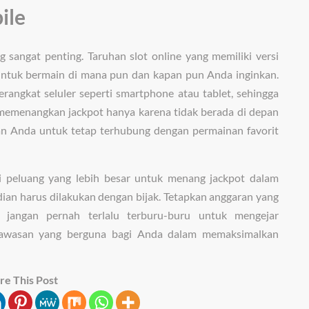
ile
ang sangat penting. Taruhan slot online yang memiliki versi
ntuk bermain di mana pun dan kapan pun Anda inginkan.
angkat seluler seperti smartphone atau tablet, sehingga
emenangkan jackpot hanya karena tidak berada di depan
n Anda untuk tetap terhubung dengan permainan favorit
ki peluang yang lebih besar untuk menang jackpot dalam
dian harus dilakukan dengan bijak. Tetapkan anggaran yang
 jangan pernah terlalu terburu-buru untuk mengejar
wawasan yang berguna bagi Anda dalam memaksimalkan
re This Post