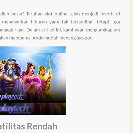
iah besar! Taruhan slot online telah menjadi favorit di
a menawarkan hiburan yang tak tertandingi, tetapi juga
enggiurkan. Dalam artikel ini, kami akan mengungkapkan
ang akan membantu Anda mudah menang jackpot.
atilitas Rendah