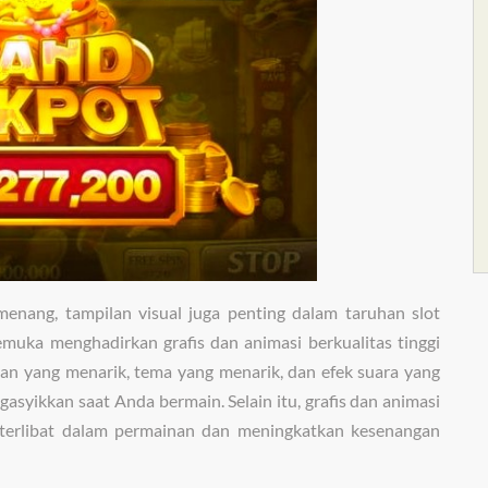
enang, tampilan visual juga penting dalam taruhan slot
muka menghadirkan grafis dan animasi berkualitas tinggi
n yang menarik, tema yang menarik, dan efek suara yang
yikkan saat Anda bermain. Selain itu, grafis dan animasi
terlibat dalam permainan dan meningkatkan kesenangan