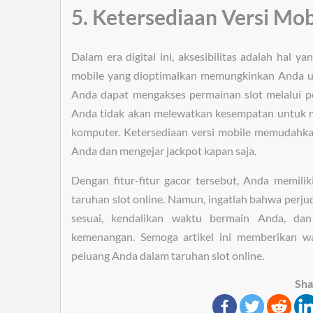
5. Ketersediaan Versi Mob
Dalam era digital ini, aksesibilitas adalah hal y
mobile yang dioptimalkan memungkinkan Anda u
Anda dapat mengakses permainan slot melalui per
Anda tidak akan melewatkan kesempatan untuk m
komputer. Ketersediaan versi mobile memudahka
Anda dan mengejar jackpot kapan saja.
Dengan fitur-fitur gacor tersebut, Anda memili
taruhan slot online. Namun, ingatlah bahwa perju
sesuai, kendalikan waktu bermain Anda, dan
kemenangan. Semoga artikel ini memberikan 
peluang Anda dalam taruhan slot online.
Sha