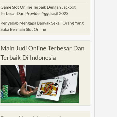
Game Slot Online Terbaik Dengan Jackpot
Terbesar Dari Provider Yggdrasil 2023
Penyebab Mengapa Banyak Sekali Orang Yang
Suka Bermain Slot Online
Main Judi Online Terbesar Dan
Terbaik Di Indonesia