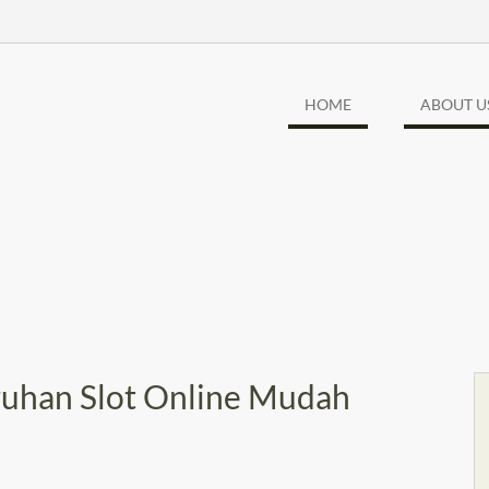
HOME
ABOUT U
aruhan Slot Online Mudah