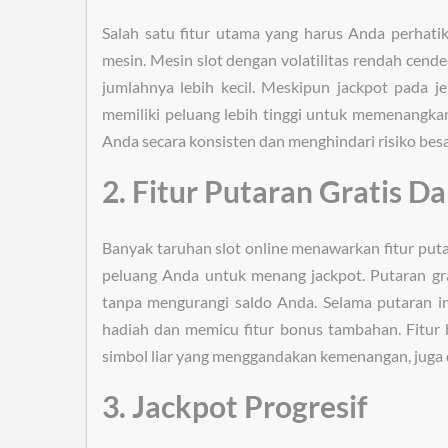
Salah satu fitur utama yang harus Anda perhatik
mesin. Mesin slot dengan volatilitas rendah cen
jumlahnya lebih kecil. Meskipun jackpot pada jen
memiliki peluang lebih tinggi untuk memenangk
Anda secara konsisten dan menghindari risiko besar,
2. Fitur Putaran Gratis D
Banyak taruhan slot online menawarkan fitur pu
peluang Anda untuk menang jackpot. Putaran g
tanpa mengurangi saldo Anda. Selama putaran 
hadiah dan memicu fitur bonus tambahan. Fitur 
simbol liar yang menggandakan kemenangan, juga
3. Jackpot Progresif